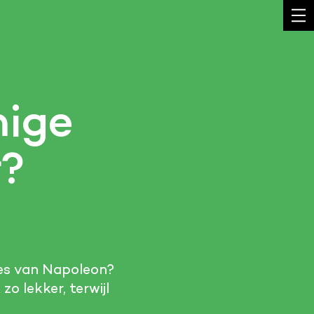
mige
r?
tjes van Napoleon?
o lekker, terwijl