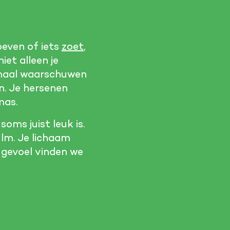
oeven of iets
zoet
,
niet alleen je
rmaal waarschuwen
an. Je hersenen
mas.
ms juist leuk is.
ilm. Je lichaam
e gevoel vinden we