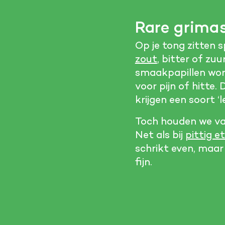
Rare grima
Op je tong zitten 
zout
, bitter of zuu
smaakpapillen wor
voor pijn of hitte.
krijgen een soort ‘l
Toch houden we van
Net als bij
pittig e
schrikt even, maar 
fijn.