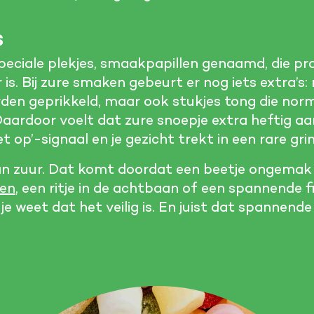
s
speciale plekjes, smaakpapillen genaamd, die pr
r is. Bij zure smaken gebeurt er nog iets extra’s: 
den geprikkeld, maar ook stukjes tong die no
 Daardoor voelt dat zure snoepje extra heftig a
et op’-signaal en je gezicht trekt in een rare gri
 zuur. Dat komt doordat een beetje ongemak so
ten
, een ritje in de achtbaan of een spannende f
je weet dat het veilig is. En juist dat spannend