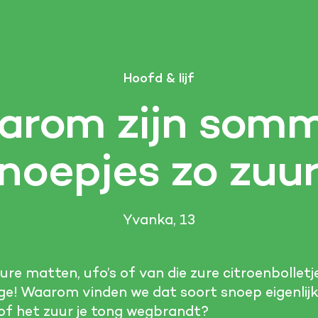
Hoofd & lijf
rom zijn som
noepjes zo zuu
Yvanka, 13
zure matten, ufo’s of van die zure citroenbolle
ge! Waarom vinden we dat soort snoep eigenlijk z
of het zuur je tong wegbrandt?