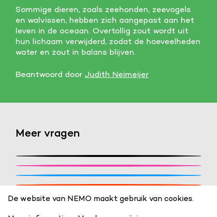
Sommige dieren, zoals zeehonden, zeevogels
en walvissen, hebben zich aangepast aan het
leven in de oceaan. Overtollig zout wordt uit
hun lichaam verwijderd, zodat de hoeveelheden
water en zout in balans blijven.
Beantwoord door
Judith Neimeijer
Meer vragen
Stel een vraag
Kunnen we van gras melk maken?
Heeft een volwassene grotere of
Stel je vraag en de NEMO redactie zoekt het
Waarom piepen je oren soms?
meer cellen dan een kind?
voor je uit!
De website van NEMO maakt gebruik van cookies.
Bekijk antwoord