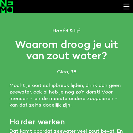
Functionele cookies
Hoofd & lijf
Noodzakelijk om de website laten werken.
Waarom droog je uit
Cookies van derde partijen
van zout water?
Noodzakelijk om content van externe bronnen te
bekijken.
Cleo, 38
Analystische cookies
Analyseert het websitegebruik en helpt de website
Mocht je ooit schipbreuk lijden, drink dan geen
verbeteren.
zeewater, ook al heb je nog zo’n dorst! Voor
mensen - en de meeste andere zoogdieren -
Marketing cookies
kan dat zelfs dodelijk zijn.
Verzamelt informatie over de klantreis.
Harder werken
Deze website maakt gebruik van cookies. Pas hier
je voorkeuren aan.
Dat komt doordat zeewater veel zout bevat. En