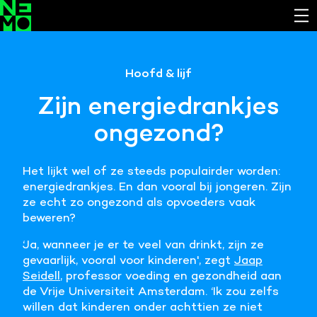
Functionele cookies
Hoofd & lijf
Noodzakelijk om de website laten werken.
Zijn energiedrankjes
Cookies van derde partijen
ongezond?
Noodzakelijk om content van externe bronnen te
bekijken.
Het lijkt wel of ze steeds populairder worden:
Analystische cookies
energiedrankjes. En dan vooral bij jongeren. Zijn
Analyseert het websitegebruik en helpt de website
ze echt zo ongezond als opvoeders vaak
verbeteren.
beweren?
Marketing cookies
‘Ja, wanneer je er te veel van drinkt, zijn ze
Verzamelt informatie over de klantreis.
gevaarlijk, vooral voor kinderen', zegt
Jaap
Seidell
, professor voeding en gezondheid aan
de Vrije Universiteit Amsterdam. ‘Ik zou zelfs
Deze website maakt gebruik van cookies. Pas hier
willen dat kinderen onder achttien ze niet
je voorkeuren aan.