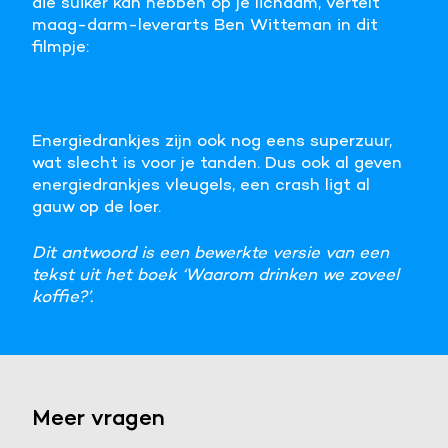
die suiker kan hebben op je lichaam, vertelt
maag-darm-leverarts Ben Witteman in dit
filmpje:
Energiedrankjes zijn ook nog eens superzuur,
wat slecht is voor je tanden. Dus ook al geven
energiedrankjes vleugels, een crash ligt al
gauw op de loer.
Dit antwoord is een bewerkte versie van een
tekst uit het boek ‘Waarom drinken we zoveel
koffie?’.
Meer vragen