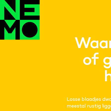
Waar
of 
Losse blaadjes dwa
meestal rustig lig