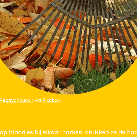
Peggychoucair
via
Pixabay
p blaadjes bij elkaar harken, drukken ze de h