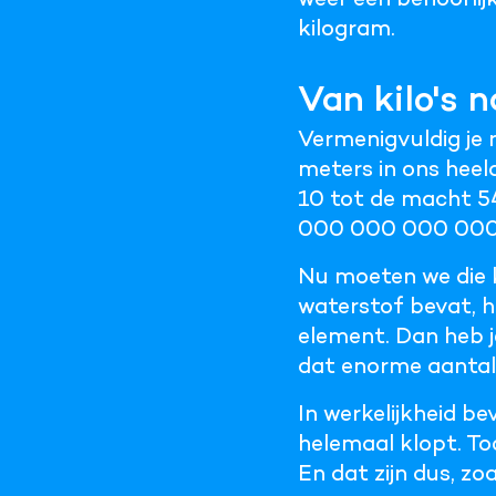
kilogram.
Van kilo's n
Vermenigvuldig je 
meters in ons heela
10 tot de macht 
000 000 000 000
Nu moeten we die k
waterstof bevat, h
element. Dan heb j
dat enorme aantal 
In werkelijkheid be
helemaal klopt. Toc
En dat zijn dus, zo