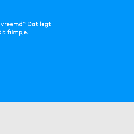
e vreemd? Dat legt
t filmpje.
partijen
an externe bronnen te bekijken.