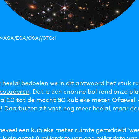
: NASA/ESA/CSA//STScI
t heelal bedoelen we in dit antwoord het
stuk r
estuderen
. Dat is een enorme bol rond onze pl
al 10 tot de macht 80 kubieke meter. Oftewel: 
n! Daarbuiten zit vast nog meer heelal, maar d
eveel een kubieke meter ruimte gemiddeld ‘weeg
 klein getal: 9 miljardste van een miljardste van