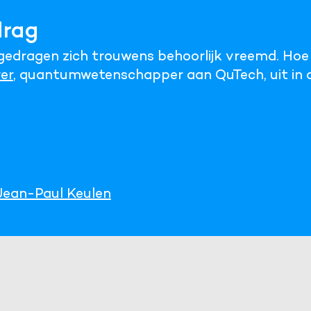
drag
s gedragen zich trouwens behoorlijk vreemd. Ho
er
, quantumwetenschapper aan QuTech, uit in di
Jean-Paul Keulen
Cookies van derde 
Noodzakelijk om content v