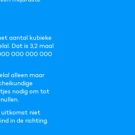
het aantal kubieke
lal. Dat is 3,2 maal
0 000 000 000 000
elal alleen maar
cheikundige
tjes nodig om tot
nullen.
e uitkomst niet
nd in de richting.