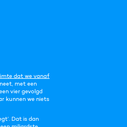
uimte dat we vanaf
aneet, met een
een vier gevolgd
aar kunnen we niets
t’. Dat is dan
 een miljardste