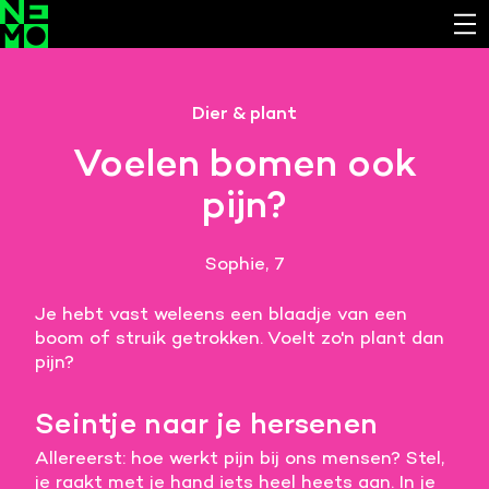
Functionele cookies
Dier & plant
Noodzakelijk om de website laten werken.
Voelen bomen ook
Cookies van derde partijen
pijn?
Noodzakelijk om content van externe bronnen te
bekijken.
Sophie, 7
Analystische cookies
Analyseert het websitegebruik en helpt de website
Je hebt vast weleens een blaadje van een
verbeteren.
boom of struik getrokken. Voelt zo'n plant dan
pijn?
Marketing cookies
Verzamelt informatie over de klantreis.
Seintje naar je hersenen
Deze website maakt gebruik van cookies. Pas hier
Allereerst: hoe werkt pijn bij ons mensen? Stel,
je voorkeuren aan.
je raakt met je hand iets heel heets aan. In je