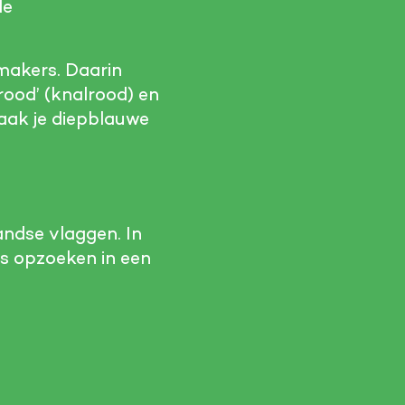
de
makers. Daarin
rood’ (knalrood) en
maak je diepblauwe
andse vlaggen. In
s opzoeken in een