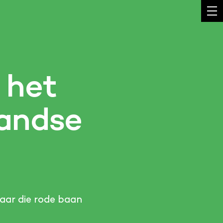
 het
landse
Maar die rode baan