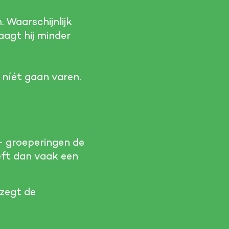
 Waarschijnlijk
aagt hij minder
níét gaan varen.
- groeperingen de
eft dan vaak een
 zegt de