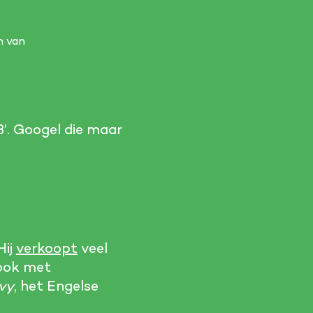
n van
’. Googel die maar
Hij
verkoopt
veel
ook met
vy
, het Engelse