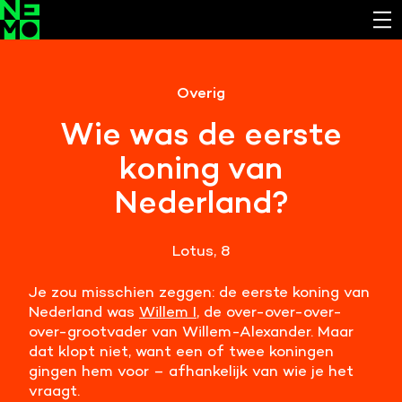
Functionele cookies
Overig
Noodzakelijk om de website laten werken.
Wie was de eerste
Cookies van derde partijen
koning van
Noodzakelijk om content van externe bronnen te
bekijken.
Nederland?
Analystische cookies
Analyseert het websitegebruik en helpt de website
Lotus, 8
verbeteren.
Je zou misschien zeggen: de eerste koning van
Marketing cookies
Nederland was
Willem I
, de over-over-over-
Verzamelt informatie over de klantreis.
over-grootvader van Willem-Alexander. Maar
dat klopt niet, want een of twee koningen
gingen hem voor – afhankelijk van wie je het
Deze website maakt gebruik van cookies. Pas hier
vraagt.
je voorkeuren aan.