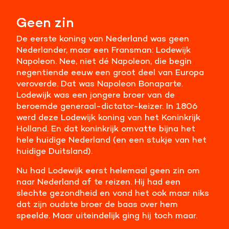
Meer informatie
Geen zin
De eerste koning van Nederland was geen
Alle cookies accepteren
Nederlander, maar een Fransman: Lodewijk
Napoleon. Nee, niet dé Napoleon, die begin
Voorkeuren opslaan
negentiende eeuw een groot deel van Europa
veroverde. Dat was Napoleon Bonaparte.
Lodewijk was een jongere broer van de
beroemde generaal-dictator-keizer. In 1806
werd deze Lodewijk koning van het Koninkrijk
Holland. En dat koninkrijk omvatte bijna het
hele huidige Nederland (en een stukje van het
huidige Duitsland).
Nu had Lodewijk eerst helemaal geen zin om
naar Nederland af te reizen. Hij had een
slechte gezondheid en vond het ook maar niks
dat zijn oudste broer de baas over hem
speelde. Maar uiteindelijk ging hij toch maar.