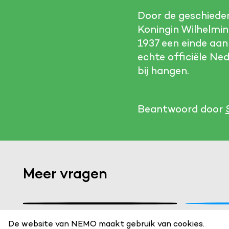
Door de geschieden
Koningin Wilhelmin
1937 een einde aan
echte officiële Ne
bij hangen.
Beantwoord door
Functionele cookies
Meer vragen
Noodzakelijk om de website laten werken.
Analystische cookies
Stel een vraag
Wie
Analyseert het websitegebruik en helpt de website ver
De website van NEMO maakt gebruik van cookies.