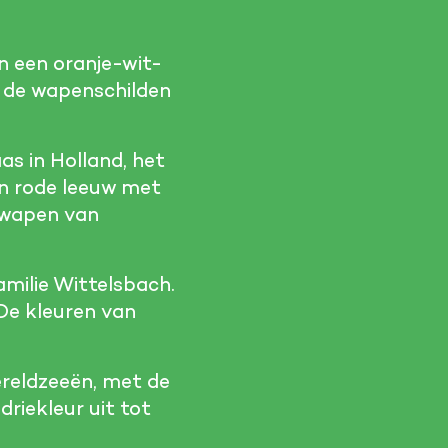
 een oranje-wit-
n de wapenschilden
as in Holland, het
en rode leeuw met
t wapen van
amilie Wittelsbach.
De kleuren van
ereldzeeën, met de
riekleur uit tot