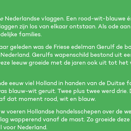
e
Nederlandse vlaggen. Een rood-wit-blauwe én
laggen zijn los van elkaar ontstaan. Als ode aa
elijke families.
aar geleden was de Friese edelman Gerulf de ba
n Nederland. Gerulfs wapenschild bestond uit e
eze leeuw groeide met de jaren ook uit tot he
nde eeuw viel Holland in handen van de Duitse f
s blauw-wit geruit. Twee plus twee werd drie. 
af dat moment rood, wit en blauw.
euw voeren Hollandse handelsschepen over de w
ag wapperend vanaf de mast. Zo groeide deze d
l voor Nederland.