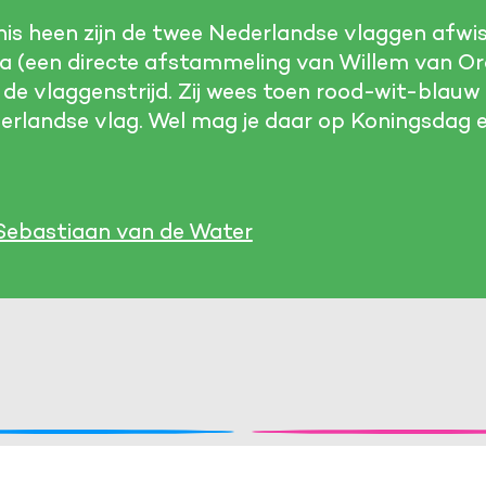
is heen zijn de twee Nederlandse vlaggen afwis
a (een directe afstammeling van Willem van Or
 de vlaggenstrijd. Zij wees toen rood-wit-blauw 
derlandse vlag. Wel mag je daar op Koningsdag 
Sebastiaan van de Water
Cookies van derde 
Noodzakelijk om content v
Marketing cookies
 was de eerste
Wie bedacht wa
beteren.
Verzamelt informatie over d
koning van