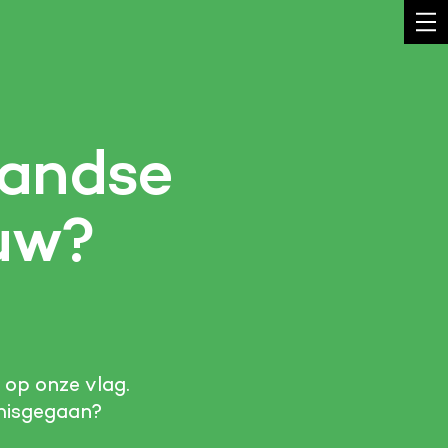
landse
auw?
t op onze vlag.
 misgegaan?