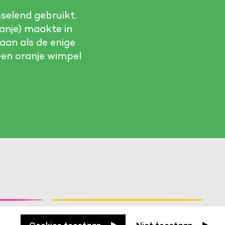
selend gebruikt.
anje) maakte in
aan als de enige
een oranje wimpel
partijen
an externe bronnen te bekijken.
ter?
Waarom zijn er
e klantreis.
oorlogen?
Cookies toestaan
Niet toestaan