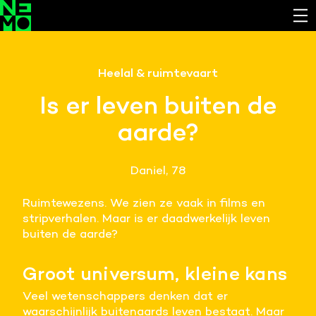
Functionele cookies
Heelal & ruimtevaart
Noodzakelijk om de website laten werken.
Is er leven buiten de
Cookies van derde partijen
aarde?
Noodzakelijk om content van externe bronnen te
bekijken.
Daniel, 78
Analystische cookies
Analyseert het websitegebruik en helpt de website
Ruimtewezens. We zien ze vaak in films en
verbeteren.
stripverhalen. Maar is er daadwerkelijk leven
buiten de aarde?
Marketing cookies
Verzamelt informatie over de klantreis.
Groot universum, kleine kans
Deze website maakt gebruik van cookies. Pas hier
Veel wetenschappers denken dat er
je voorkeuren aan.
waarschijnlijk buitenaards leven bestaat. Maar