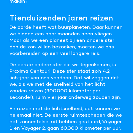
maken?
Meer informatie
Tienduizenden jaren reizen
Alle cookies accepteren
De aarde heeft wat buurplaneten. Daar kunnen
we binnen een paar maanden heen vliegen.
Voorkeuren opslaan
Maar als we een planeet bij een andere ster
dan de
zon
willen bezoeken, moeten we ons
voorbereiden op een veel langere reis.
De eerste andere ster die we tegenkomen, is
Proxima Centauri. Deze ster staat zo’n 4,2
lichtjaar van ons vandaan. Dat wil zeggen dat
we, als we met de snelheid van het licht
zouden reizen (300.000 kilometer per
seconde!), ruim vier jaar onderweg zouden zijn.
En reizen met de lichtsnelheid, dat kunnen we
helemaal niet. De eerste ruimteschepen die we
het zonnestelsel uit hebben gestuurd, Voyager
1 en Voyager 2, gaan 60.000 kilometer per uur.