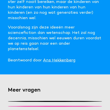
ster zelf nooit bereiken, maar de kinderen van
hun kinderen van hun kinderen van hun
kinderen (en zo nog wat generaties verder)
misschien wel.
Vooralsnog zijn deze ideeën meer
sciencefiction dan wetenschap. Het zal nog
decennia, misschien wel eeuwen duren voordat
we op reis gaan naar een ander
planetenstelsel.
Beantwoord door
Ans Hekkenberg
Meer vragen
Stel een vraag
Wat is het snelste ruimteschip?