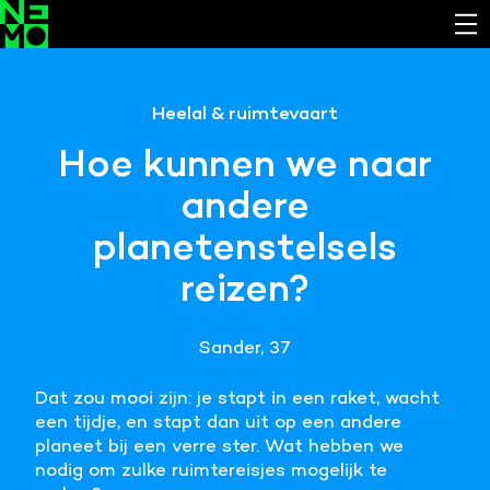
Functionele cookies
Heelal & ruimtevaart
Noodzakelijk om de website laten werken.
Hoe kunnen we naar
Cookies van derde partijen
andere
Noodzakelijk om content van externe bronnen te
bekijken.
planetenstelsels
Analystische cookies
reizen?
Analyseert het websitegebruik en helpt de website
verbeteren.
Sander, 37
Marketing cookies
Verzamelt informatie over de klantreis.
Dat zou mooi zijn: je stapt in een raket, wacht
een tijdje, en stapt dan uit op een andere
planeet bij een verre ster. Wat hebben we
Deze website maakt gebruik van cookies. Pas hier
nodig om zulke ruimtereisjes mogelijk te
je voorkeuren aan.