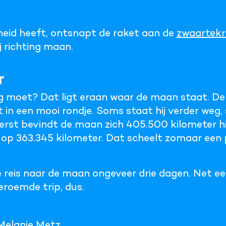
lheid heeft, ontsnapt de raket aan de
zwaartek
j richting maan.
r
og moet? Dat ligt eraan waar de maan staat. D
t in een mooi rondje. Soms staat hij verder weg
 verst bevindt de maan zich 405.500 kilometer hi
hij op 363.345 kilometer. Dat scheelt zomaar een
je reis naar de maan ongeveer drie dagen. Net e
roemde trip, dus.
Melanie Metz