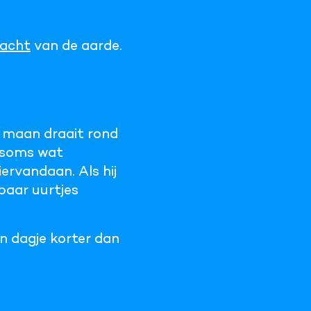
racht
van de aarde.
e maan draait rond
, soms wat
ervandaan. Als hij
 paar uurtjes
en dagje korter dan