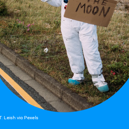
T. Leish via Pexels