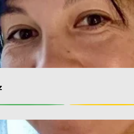
z
om hebben we
Kun je alles goo
botten?
Bekijk antwoord