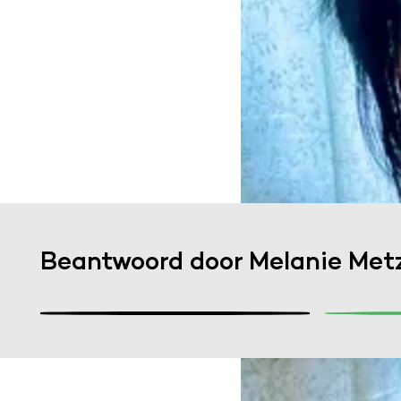
Beantwoord door Melanie Met
Stel een vraag
Waar
Stel je vraag en de NEMO redactie
zoekt het voor je uit!