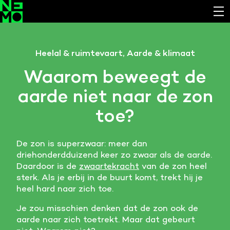
Functionele cookies
Heelal & ruimtevaart, Aarde & klimaat
Noodzakelijk om de website laten werken.
Waarom beweegt de
Cookies van derde partijen
aarde niet naar de zon
Noodzakelijk om content van externe bronnen te
bekijken.
toe?
Analystische cookies
Analyseert het websitegebruik en helpt de website
De zon is superzwaar: meer dan
verbeteren.
driehonderdduizend keer zo zwaar als de aarde.
Daardoor is de
zwaartekracht
van de zon heel
Marketing cookies
sterk. Als je erbij in de buurt komt, trekt hij je
Verzamelt informatie over de klantreis.
heel hard naar zich toe.
Je zou misschien denken dat de zon ook de
Deze website maakt gebruik van cookies. Pas hier
aarde naar zich toetrekt. Maar dat gebeurt
je voorkeuren aan.