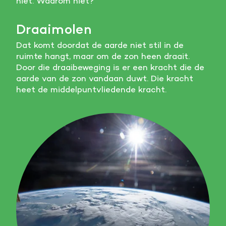
niet. Waarom niet?
Meer informatie
Draaimolen
Alle cookies accepteren
Dat komt doordat de aarde niet stil in de
ruimte hangt, maar om de zon heen draait.
Voorkeuren opslaan
Door die draaibeweging is er een kracht die de
aarde van de zon vandaan duwt. Die kracht
heet de middelpuntvliedende kracht.