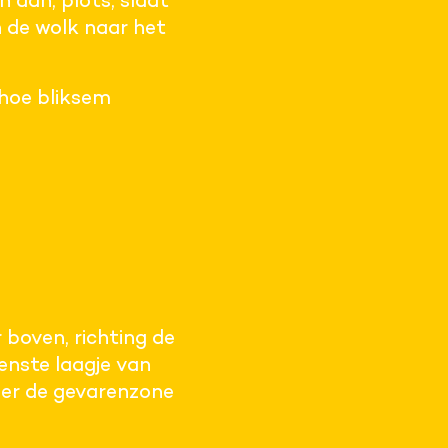
 dan, plots, slaat
n de wolk naar het
hoe bliksem
 boven, richting de
venste laagje van
nder de gevarenzone