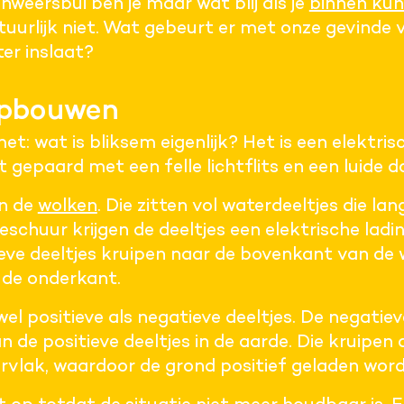
onweersbui ben je maar wat blij als je
binnen kun
tuurlijk niet. Wat gebeurt er met onze gevinde v
er inslaat?
opbouwen
t: wat is bliksem eigenlijk? Het is een elektris
 gepaard met een felle lichtflits en een luide d
in de
wolken
. Die zitten vol waterdeeltjes die la
eschuur krijgen de deeltjes een elektrische ladin
ieve deeltjes kruipen naar de bovenkant van de 
 de onderkant.
l positieve als negatieve deeltjes. De negatiev
n de positieve deeltjes in de aarde. Die kruip
vlak, waardoor de grond positief geladen word