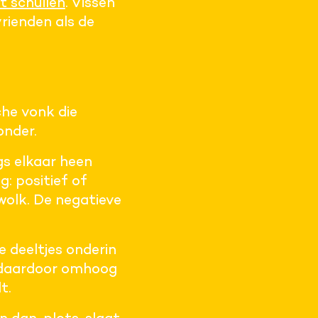
t schuilen
. Vissen
rienden als de
che vonk die
onder.
ngs elkaar heen
g: positief of
wolk. De negatieve
e deeltjes onderin
en daardoor omhoog
t.