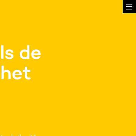
ls de
 het