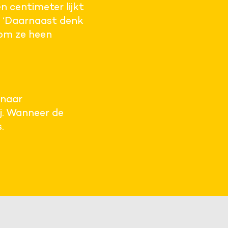
 centimeter lijkt
. ‘Daarnaast denk
 om ze heen
 naar
ij. Wanneer de
.
partijen