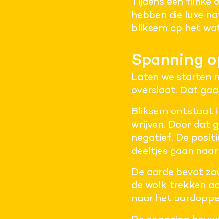
Tijdens een flinke 
hebben die luxe na
bliksem op het wat
Spanning 
Laten we starten me
overslaat. Dat gaat
Bliksem ontstaat 
wrijven. Door dat g
negatief. De posit
deeltjes gaan naar
De aarde bevat zowe
de wolk trekken aa
naar het aardopper