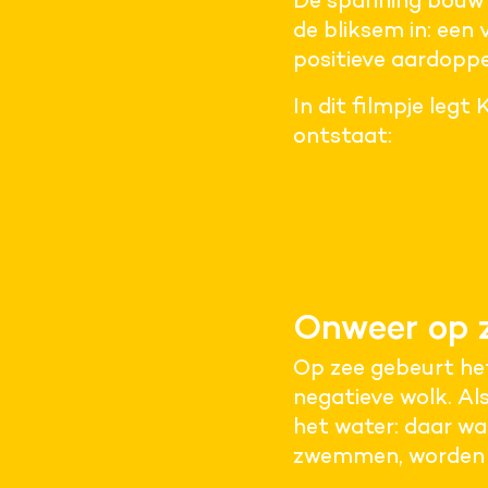
De spanning bouwt 
de bliksem in: een
positieve aardoppe
In dit filmpje le
ontstaat:
Onweer op 
Op zee gebeurt hetz
negatieve wolk. Als
het water: daar waa
zwemmen, worden n