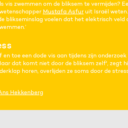
ls vis zwemmen om de bliksem te vermijden? Een
eewetenschapper
Mustafa Asfur
uit Israël weten
 de blikseminslag voelen dat het elektrisch veld
zwemmen.’
ess
f en toe een dode vis aan tijdens zijn onderzoek
aar dat komt niet door de bliksem zelf', zegt h
derklap horen, overlijden ze soms door de stress
Ans Hekkenberg
Cookies van derde 