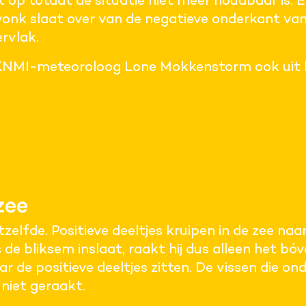
op totdat de situatie niet meer houdbaar is. En
 vonk slaat over van de negatieve onderkant va
rvlak.
gt KNMI-meteoroloog Lone Mokkenstorm ook uit 
zee
elfde. Positieve deeltjes kruipen in de zee naar
 de bliksem inslaat, raakt hij dus alleen het bó
r de positieve deeltjes zitten. De vissen die o
iet geraakt.