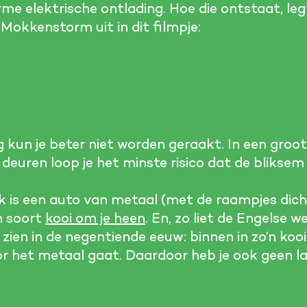
rme elektrische ontlading. Hoe die ontstaat, l
okkenstorm uit in dit filmpje:
g kun je beter niet worden geraakt. In een gro
euren loop je het minste risico dat de bliksem j
ek is een auto van metaal (met de raampjes dic
n soort
kooi om je heen
. En, zo liet de Engelse
 zien in de negentiende eeuw: binnen in zo’n kooi
oor het metaal gaat. Daardoor heb je ook geen l