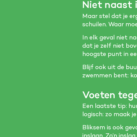
Niet naast 
Maar stel dat je e
schuilen. Waar moe
In elk geval niet n
dat je zelf niet bo
hoogste punt in e
Blijf ook uit de b
zwemmen bent: kom
Voeten tege
Een laatste tip: hu
logisch: zo maak j
Bliksem is ook gevaa
inslaan. Zo’n insla