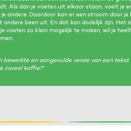
dt. Als dan je voeten uit elkaar staan, voelt je 
n je andere. Daardoor kan er een stroom door je
t andere been uit. En dat kan dodelijk zijn. Het 
e voeten zo klein mogelijk te maken, wil je heel
omen.
n bewerkte en aangevulde versie van een tekst 
 zoveel koffie?'
Cookies van derde 
Noodzakelijk om content v
Marketing cookies
ar komen de
Waarom ruikt h