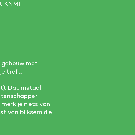
egt KNMI-
ot gebouw met
e treft.
ht). Dat metaal
 wetenschapper
 merk je niets van
ast van bliksem die