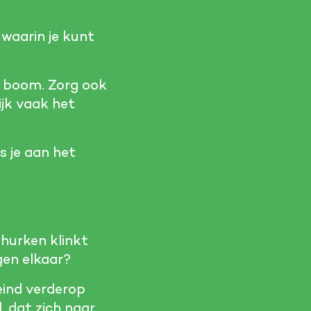
 waarin je kunt
of boom. Zorg ook
ijk vaak het
s je aan het
 hurken klinkt
gen elkaar?
 eind verderop
, dat zich naar