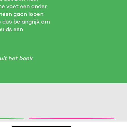
ene voet een ander
 heen gaan lopen:
is dus belangrijk om
huids een
uit het boek
partijen
an externe bronnen te bekijken.
et zo
Hoe dromen blinde