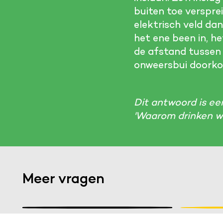
buiten toe versprei
elektrisch veld da
het ene been in, he
de afstand tussen j
onweersbui doork
Dit antwoord is ee
'Waarom drinken we
Functionele cookies
Meer vragen
Noodzakelijk om de website laten werken.
Analystische cookies
Stel een vraag
Wa