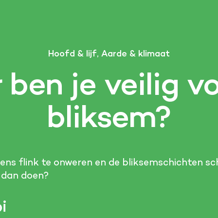
Hoofd & lijf, Aarde & klimaat
ben je veilig v
bliksem?
neens flink te onweren en de bliksemschichten sc
e dan doen?
i