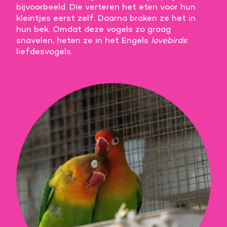
bijvoorbeeld. Die verteren het eten voor hun
Meer informatie
kleintjes eerst zelf. Daarna braken ze het in
hun bek. Omdat deze vogels zo graag
Alle cookies accepteren
snavelen, heten ze in het Engels
lovebirds
:
liefdesvogels.
Voorkeuren opslaan