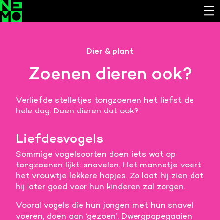
Functionele cookies
Dier & plant
Noodzakelijk om de website laten werken.
Zoenen dieren ook?
Cookies van derde partijen
Noodzakelijk om content van externe bronnen te
Verliefde stelletjes tongzoenen het liefst de
bekijken.
hele dag. Doen dieren dat ook?
Analystische cookies
Analyseert het websitegebruik en helpt de website
Liefdesvogels
verbeteren.
Sommige vogelsoorten doen iets wat op
Marketing cookies
tongzoenen lijkt: snavelen. Het mannetje voert
het vrouwtje lekkere hapjes. Zo laat hij zien dat
Verzamelt informatie over de klantreis.
hij later goed voor hun kinderen zal zorgen.
Deze website maakt gebruik van cookies. Pas hier
Vooral vogels die hun jongen met hun snavel
je voorkeuren aan.
voeren, doen aan ‘gezoen’. Dwergpapegaaien