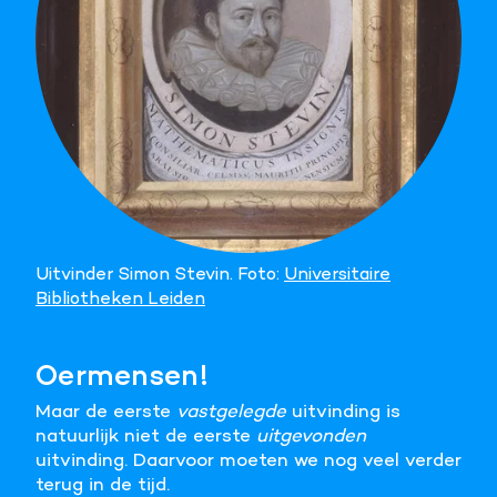
Uitvinder Simon Stevin. Foto:
Universitaire
Bibliotheken Leiden
Oermensen!
Maar de eerste
vastgelegde
uitvinding is
natuurlijk niet de eerste
uitgevonden
uitvinding. Daarvoor moeten we nog veel verder
terug in de tijd.