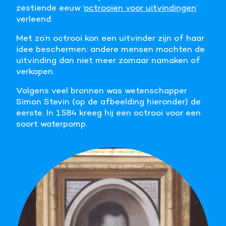
zestiende eeuw ‘
octrooien voor uitvindingen
’
Meer informatie
verleend.
Met zo’n octrooi kon een uitvinder zijn of haar
Alle cookies accepteren
idee beschermen: andere mensen mochten de
uitvinding dan niet meer zomaar namaken of
Voorkeuren opslaan
verkopen.
Volgens veel bronnen was wetenschapper
Simon Stevin (op de afbeelding hieronder) de
eerste. In 1584 kreeg hij een octrooi voor een
soort waterpomp.