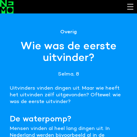
Functionele cookies
Overig
Noodzakelijk om de website laten werken.
Wie was de eerste
Cookies van derde partijen
uitvinder?
Noodzakelijk om content van externe bronnen te
bekijken.
Selma, 8
Analystische cookies
Analyseert het websitegebruik en helpt de website
Uitvinders vinden dingen uit. Maar wie heeft
verbeteren.
het uitvinden zélf uitgevonden? Oftewel: wie
was de eerste uitvinder?
Marketing cookies
Verzamelt informatie over de klantreis.
De waterpomp?
Deze website maakt gebruik van cookies. Pas hier
Mensen vinden al heel lang dingen uit. In
je voorkeuren aan.
Nederland werden bijvoorbeeld al in de