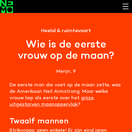
Functionele cookies
Heelal & ruimtevaart
Noodzakelijk om de website laten werken.
Wie is de eerste
Cookies van derde partijen
vrouw op de maan?
Noodzakelijk om content van externe bronnen te
bekijken.
Merijn, 9
Analystische cookies
Analyseert het websitegebruik en helpt de website
De eerste man die voet op de maan zette, was
verbeteren.
de Amerikaan Neil Armstrong. Maar welke
vrouw liep als eerste over het
grijze,
Marketing cookies
uitgestorven maanoppervlak
?
Verzamelt informatie over de klantreis.
Twaalf mannen
Deze website maakt gebruik van cookies. Pas hier
je voorkeuren aan.
Strikvraag: geen enkele! Er zijn eind jaren