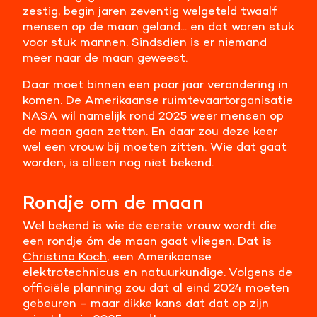
zestig, begin jaren zeventig welgeteld twaalf
Meer informatie
mensen op de maan geland... en dat waren stuk
voor stuk mannen. Sindsdien is er niemand
Alle cookies accepteren
meer naar de maan geweest.
Daar moet binnen een paar jaar verandering in
Voorkeuren opslaan
komen. De Amerikaanse ruimtevaartorganisatie
NASA wil namelijk rond 2025 weer mensen op
de maan gaan zetten. En daar zou deze keer
wel een vrouw bij moeten zitten. Wie dat gaat
worden, is alleen nog niet bekend.
Rondje om de maan
Wel bekend is wie de eerste vrouw wordt die
een rondje óm de maan gaat vliegen. Dat is
Christina Koch
, een Amerikaanse
elektrotechnicus en natuurkundige. Volgens de
officiële planning zou dat al eind 2024 moeten
gebeuren - maar dikke kans dat dat op zijn