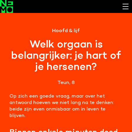
Functionele cookies
Hoofd & lijf
Noodzakelijk om de website laten werken.
Welk orgaan is
Cookies van derde partijen
belangrijker: je hart of
Noodzakelijk om content van externe bronnen te
bekijken.
je hersenen?
Analystische cookies
Analyseert het websitegebruik en helpt de website
Teun, 8
verbeteren.
Op zich een goede vraag, maar over het
Marketing cookies
antwoord hoeven we niet lang na te denken:
Verzamelt informatie over de klantreis.
beide zijn even onmisbaar om in leven te
blijven.
Deze website maakt gebruik van cookies. Pas hier
je voorkeuren aan.
Binnen enkele minuten dood