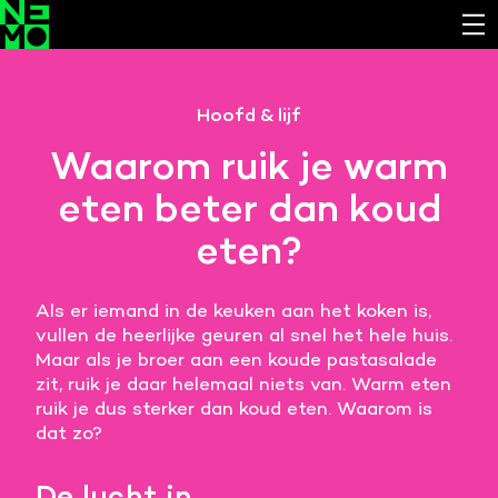
Functionele cookies
Hoofd & lijf
Noodzakelijk om de website laten werken.
Waarom ruik je warm
Cookies van derde partijen
eten beter dan koud
Noodzakelijk om content van externe bronnen te
bekijken.
eten?
Analystische cookies
Analyseert het websitegebruik en helpt de website
Als er iemand in de keuken aan het koken is,
verbeteren.
vullen de heerlijke geuren al snel het hele huis.
Maar als je broer aan een koude pastasalade
Marketing cookies
zit, ruik je daar helemaal niets van. Warm eten
Verzamelt informatie over de klantreis.
ruik je dus sterker dan koud eten. Waarom is
dat zo?
Deze website maakt gebruik van cookies. Pas hier
je voorkeuren aan.
De lucht in