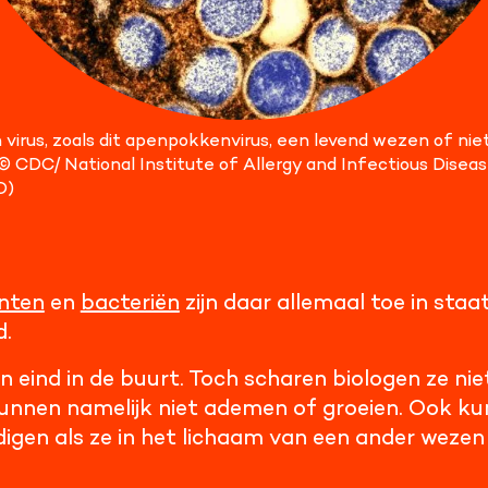
n virus, zoals dit apenpokkenvirus, een levend wezen of nie
 © CDC/ National Institute of Allergy and Infectious Disea
D)
nten
en
bacteriën
zijn daar allemaal toe in sta
d.
 eind in de buurt. Toch scharen biologen ze nie
unnen namelijk niet ademen of groeien. Ook kun
gen als ze in het lichaam van een ander wezen 