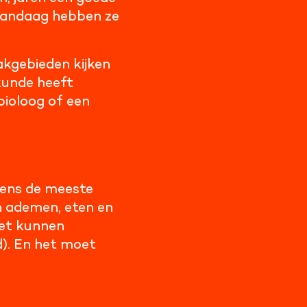
 vandaag hebben ze
akgebieden kijken
kunde heeft
bioloog of een
lgens de meeste
 ademen, eten en
het kunnen
d). En het moet