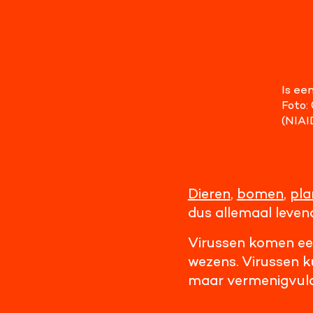
Is ee
Foto:
(NIAI
Dieren
,
bomen
,
pla
dus allemaal leven
Virussen komen een
wezens. Virussen k
maar vermenigvuldi