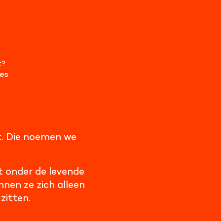
t?
ses
at. Die noemen we
t onder de levende
nen ze zich alleen
zitten.