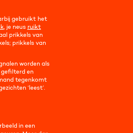
rbij gebruikt het
ek
, je neus
ruikt
aal prikkels van
els; prikkels van
signalen worden als
gefilterd en
 iemand tegenkomt
ezichten ‘leest’.
rbeeld in een