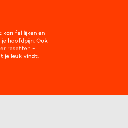
 kan fel lijken en
je hoofdpijn. Ook
ter resetten -
 je leuk vindt.
partijen
an externe bronnen te bekijken.