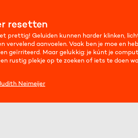
r resetten
iet prettig! Geluiden kunnen harder klinken, licht
 vervelend aanvoelen. Vaak ben je moe en heb 
 en geïrriteerd. Maar gelukkig: je kúnt je compu
en rustig plekje op te zoeken of iets te doen wat
Judith Neimeijer
Cookies van derde 
Noodzakelijk om content v