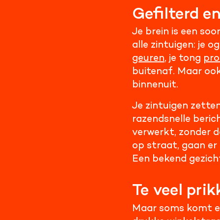
Gefilterd e
Je brein is een soo
alle zintuigen: je o
geuren
, je tong
pro
buitenaf. Maar ook 
binnenuit.
Je zintuigen zetten
razendsnelle beric
verwerkt, zonder d
op straat, gaan er 
Een bekend gezich
Te veel prik
Maar soms komt er w