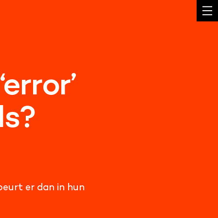
error’
ls?
beurt er dan in hun