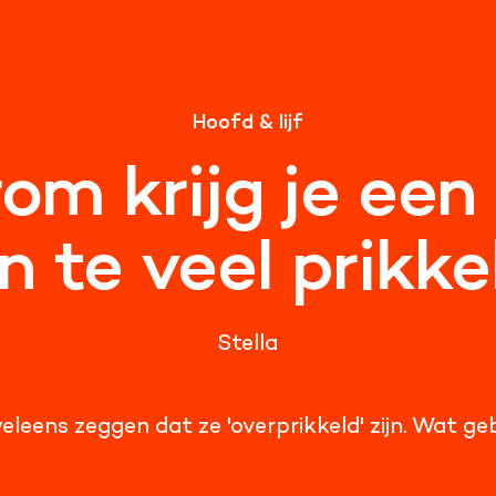
Hoofd & lijf
m krijg je een ‘
n te veel prikke
Stella
leens zeggen dat ze 'overprikkeld' zijn. Wat ge