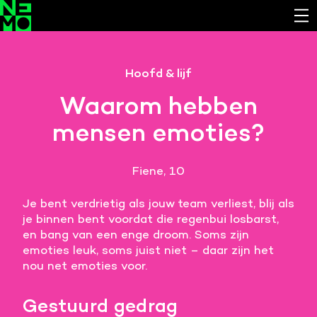
Functionele cookies
Hoofd & lijf
Noodzakelijk om de website laten werken.
Waarom hebben
Cookies van derde partijen
mensen emoties?
Noodzakelijk om content van externe bronnen te
bekijken.
Fiene, 10
Analystische cookies
Analyseert het websitegebruik en helpt de website
Je bent verdrietig als jouw team verliest, blij als
verbeteren.
je binnen bent voordat die regenbui losbarst,
en bang van een enge droom. Soms zijn
Marketing cookies
emoties leuk, soms juist niet – daar zijn het
Verzamelt informatie over de klantreis.
nou net emoties voor.
Deze website maakt gebruik van cookies. Pas hier
Gestuurd gedrag
je voorkeuren aan.