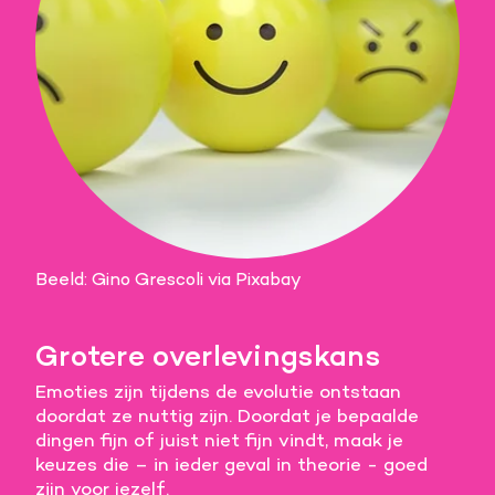
Beeld: Gino Grescoli via Pixabay
Grotere overlevingskans
Emoties zijn tijdens de evolutie ontstaan
doordat ze nuttig zijn. Doordat je bepaalde
dingen fijn of juist niet fijn vindt, maak je
keuzes die – in ieder geval in theorie - goed
zijn voor jezelf.