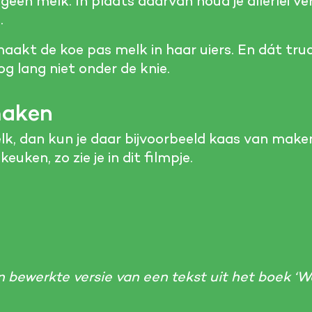
 geen melk. In plaats daarvan houd je allerlei ve
.
 maakt de koe pas melk in haar uiers. En dát tru
 lang niet onder de knie.
maken
k, dan kun je daar bijvoorbeeld kaas van maken
euken, zo zie je in dit filmpje.
n bewerkte versie van een tekst uit het boek ‘