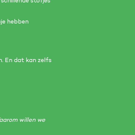
rschillende stofjes
cje hebben
. En dat kan zelfs
Waarom willen we