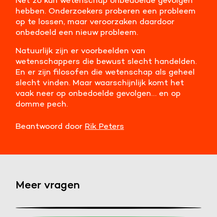
Net zo kan wetenschap onbedoelde gevolgen
hebben. Onderzoekers proberen een probleem
op te lossen, maar veroorzaken daardoor
onbedoeld een nieuw probleem.
Natuurlijk zijn er voorbeelden van
wetenschappers die bewust slecht handelden.
En er zijn filosofen die wetenschap als geheel
slecht vinden. Maar waarschijnlijk komt het
vaak neer op onbedoelde gevolgen… en op
domme pech.
Beantwoord door
Rik Peters
Meer vragen
Stel een vraag