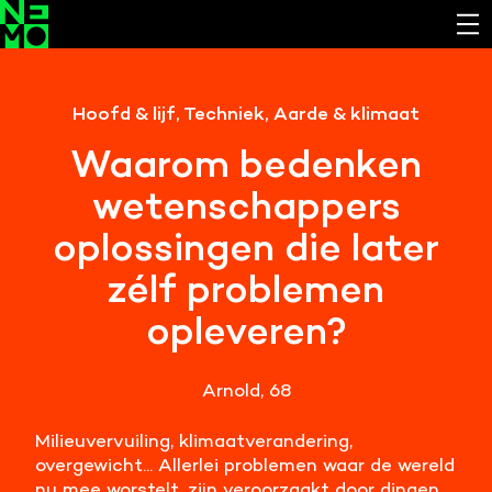
Functionele cookies
Hoofd & lijf, Techniek, Aarde & klimaat
Noodzakelijk om de website laten werken.
Waarom bedenken
Cookies van derde partijen
wetenschappers
Noodzakelijk om content van externe bronnen te
bekijken.
oplossingen die later
Analystische cookies
zélf problemen
Analyseert het websitegebruik en helpt de website
opleveren?
verbeteren.
Marketing cookies
Arnold, 68
Verzamelt informatie over de klantreis.
Milieuvervuiling, klimaatverandering,
Deze website maakt gebruik van cookies. Pas hier
overgewicht... Allerlei problemen waar de wereld
je voorkeuren aan.
nu mee worstelt, zijn veroorzaakt door dingen