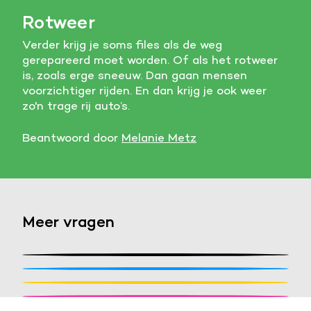
Rotweer
Verder krijg je soms files als de weg
gerepareerd moet worden. Of als het rotweer
is, zoals erge sneeuw. Dan gaan mensen
voorzichtiger rijden. En dan krijg je ook weer
zo'n trage rij auto’s.
Beantwoord door
Melanie Metz
Meer vragen
Stel een vraag
Waar zijn de cijfers onder een
Waarom stijgt een raket niet
verkeerslicht voor?
Stel je vraag en de NEMO redactie zoekt het
Wat is het verschil tussen een