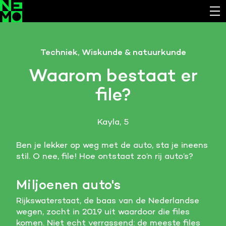
Functionele cookies
Techniek, Wiskunde & natuurkunde
Noodzakelijk om de website laten werken.
Waarom bestaat er
Cookies van derde partijen
file?
Noodzakelijk om content van externe bronnen te
bekijken.
Kayla, 5
Analystische cookies
Analyseert het websitegebruik en helpt de website
Ben je lekker op weg met de auto, sta je ineens
verbeteren.
stil. O nee, file! Hoe ontstaat zo’n rij auto’s?
Marketing cookies
Miljoenen auto's
Verzamelt informatie over de klantreis.
Rijkswaterstaat, de baas van de Nederlandse
Deze website maakt gebruik van cookies. Pas hier
wegen, zocht in 2019 uit waardoor die files
je voorkeuren aan.
komen. Niet echt verrassend: de meeste files