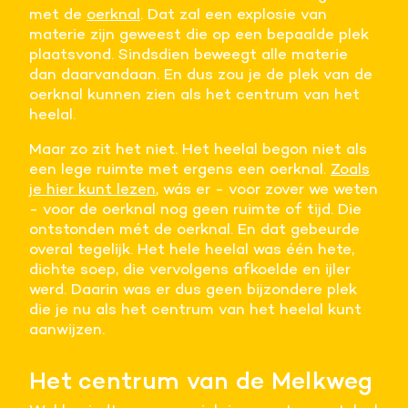
met de
oerknal
. Dat zal een explosie van
Meer informatie
materie zijn geweest die op een bepaalde plek
plaatsvond. Sindsdien beweegt alle materie
Alle cookies accepteren
dan daarvandaan. En dus zou je de plek van de
oerknal kunnen zien als het centrum van het
heelal.
Voorkeuren opslaan
Maar zo zit het niet. Het heelal begon niet als
een lege ruimte met ergens een oerknal.
Zoals
je hier kunt lezen
, wás er - voor zover we weten
- voor de oerknal nog geen ruimte of tijd. Die
ontstonden mét de oerknal. En dat gebeurde
overal tegelijk. Het hele heelal was één hete,
dichte soep, die vervolgens afkoelde en ijler
werd. Daarin was er dus geen bijzondere plek
die je nu als het centrum van het heelal kunt
aanwijzen.
Het centrum van de Melkweg