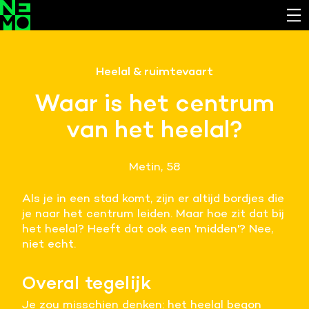
Functionele cookies
Heelal & ruimtevaart
Noodzakelijk om de website laten werken.
Waar is het centrum
Cookies van derde partijen
van het heelal?
Noodzakelijk om content van externe bronnen te
bekijken.
Metin, 58
Analystische cookies
Analyseert het websitegebruik en helpt de website
Als je in een stad komt, zijn er altijd bordjes die
verbeteren.
je naar het centrum leiden. Maar hoe zit dat bij
het heelal? Heeft dat ook een 'midden'? Nee,
Marketing cookies
niet echt.
Verzamelt informatie over de klantreis.
Overal tegelijk
Deze website maakt gebruik van cookies. Pas hier
je voorkeuren aan.
Je zou misschien denken: het heelal begon