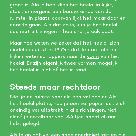
groot
is. Als je heel diep het heelal in kijkt,
Meer informatie
staat er nergens een bordje ‘einde van de
ruimte’. In plaats daarvan lijkt het maar door en
Alle cookies accepteren
door te gaan. Als dat zo is, kun je het heelal
dus niet uit vliegen - hoe snel je ook gaat.
Voorkeuren opslaan
Maar hoe weten we zeker dat het heelal zich
eindeloos uitstrekt? Om dat te controleren,
kijken wetenschappers naar de
vorm
van het
heelal. Er zijn eigenlijk twee vormen mogelijk:
het heelal is plat of het is rond.
Steeds maar rechtdoor
Stel je de ruimte voor als een vel papier. Als
het heelal plat is, heb je een vel papier dat zich
oneindig ver uitstrekt in alle richtingen. Net
alsof je ontelbaar veel A4’tjes naast elkaar
hebt gelegd.
Als je op dat vel een speelgoedraket zet en die