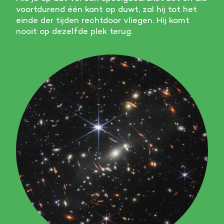
voortdurend één kant op duwt, zal hij tot het
einde der tijden rechtdoor vliegen. Hij komt
nooit op dezelfde plek terug.