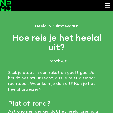
Functionele cookies
Heelal & ruimtevaart
Noodzakelijk om de website laten werken.
Hoe reis je het heelal
Cookies van derde partijen
uit?
Noodzakelijk om content van externe bronnen te
bekijken.
Timothy, 8
Analystische cookies
Analyseert het websitegebruik en helpt de website
Stel, je stapt in een
raket
en geeft gas. Je
verbeteren.
houdt het stuur recht, dus je reist alsmaar
rechtdoor. Waar kom je dan uit? Kun je het
Marketing cookies
heelal uitreizen?
Verzamelt informatie over de klantreis.
Plat of rond?
Deze website maakt gebruik van cookies. Pas hier
je voorkeuren aan.
Astronomen denken dat het heelal
oneindig