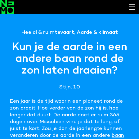
Functionele cookies
Heelal & ruimtevaart, Aarde & klimaat
Noodzakelijk om de website laten werken.
Kun je de aarde in een
Cookies van derde partijen
andere baan rond de
Noodzakelijk om content van externe bronnen te
bekijken.
zon laten draaien?
Analystische cookies
Analyseert het websitegebruik en helpt de website
Stijn, 10
verbeteren.
Een jaar is de tijd waarin een planeet rond de
Marketing cookies
zon draait. Hoe verder van de zon hij is, hoe
Verzamelt informatie over de klantreis.
langer dat duurt. De aarde doet er ruim 365
dagen over. Misschien vind je dat te lang, of
juist te kort. Zou je dan de jaarlengte kunnen
Deze website maakt gebruik van cookies. Pas hier
veranderen door de aarde in een andere
baan
je voorkeuren aan.