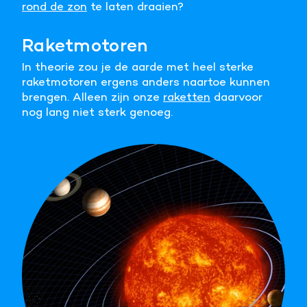
rond de zon
te laten draaien?
Meer informatie
Raketmotoren
Alle cookies accepteren
In theorie zou je de aarde met heel sterke
raketmotoren ergens anders naartoe kunnen
Voorkeuren opslaan
brengen. Alleen zijn onze
raketten
daarvoor
nog lang niet sterk genoeg.