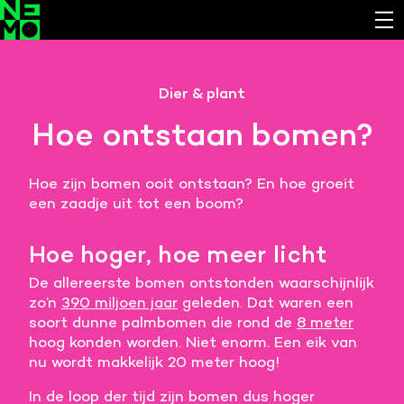
Functionele cookies
Dier & plant
Noodzakelijk om de website laten werken.
Hoe ontstaan bomen?
Cookies van derde partijen
Noodzakelijk om content van externe bronnen te
Hoe zijn bomen ooit ontstaan? En hoe groeit
bekijken.
een zaadje uit tot een boom?
Analystische cookies
Analyseert het websitegebruik en helpt de website
Hoe hoger, hoe meer licht
verbeteren.
De allereerste bomen ontstonden waarschijnlijk
Marketing cookies
zo’n
390 miljoen jaar
geleden. Dat waren een
soort dunne palmbomen die rond de
8 meter
Verzamelt informatie over de klantreis.
hoog konden worden. Niet enorm. Een eik van
nu wordt makkelijk 20 meter hoog!
Deze website maakt gebruik van cookies. Pas hier
je voorkeuren aan.
In de loop der tijd zijn bomen dus hoger