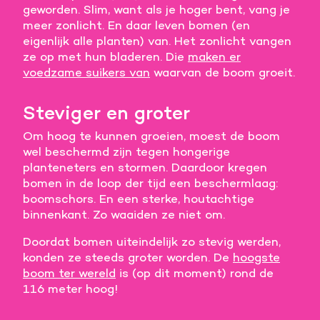
geworden. Slim, want als je hoger bent, vang je
Meer informatie
meer zonlicht. En daar leven bomen (en
eigenlijk alle planten) van. Het zonlicht vangen
Alle cookies accepteren
ze op met hun bladeren. Die
maken er
voedzame suikers van
waarvan de boom groeit.
Voorkeuren opslaan
Steviger en groter
Om hoog te kunnen groeien, moest de boom
wel beschermd zijn tegen hongerige
planteneters en stormen. Daardoor kregen
bomen in de loop der tijd een beschermlaag:
boomschors. En een sterke, houtachtige
binnenkant. Zo waaiden ze niet om.
Doordat bomen uiteindelijk zo stevig werden,
konden ze steeds groter worden. De
hoogste
boom ter wereld
is (op dit moment) rond de
116 meter hoog!