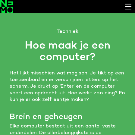
Functionele cookies
Techniek
Noodzakelijk om de website laten werken.
Hoe maak je een
Cookies van derde partijen
computer?
Noodzakelijk om content van externe bronnen te
bekijken.
Het lijkt misschien wat magisch. Je tikt op een
Analystische cookies
toetsenbord en er verschijnen letters op het
Analyseert het websitegebruik en helpt de website
scherm. Je drukt op ‘Enter’ en de computer
verbeteren.
voert een opdracht uit. Hoe werkt zo’n ding? En
kun je er ook zelf eentje maken?
Marketing cookies
Verzamelt informatie over de klantreis.
Brein en geheugen
Deze website maakt gebruik van cookies. Pas hier
Elke computer bestaat uit een aantal vaste
je voorkeuren aan.
onderdelen. De allerbelangrijkste is de