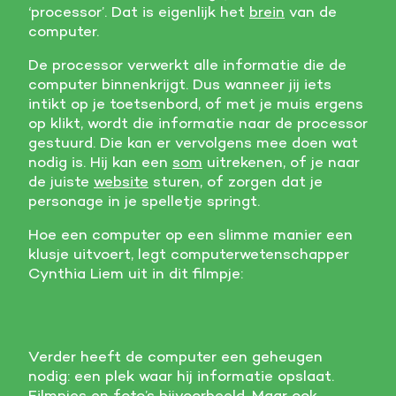
‘processor’. Dat is eigenlijk het
brein
van de
Meer informatie
computer.
De processor verwerkt alle informatie die de
Alle cookies accepteren
computer binnenkrijgt. Dus wanneer jij iets
intikt op je toetsenbord, of met je muis ergens
Voorkeuren opslaan
op klikt, wordt die informatie naar de processor
gestuurd. Die kan er vervolgens mee doen wat
nodig is. Hij kan een
som
uitrekenen, of je naar
de juiste
website
sturen, of zorgen dat je
personage in je spelletje springt.
Hoe een computer op een slimme manier een
klusje uitvoert, legt computerwetenschapper
Cynthia Liem uit in dit filmpje:
Verder heeft de computer een geheugen
nodig: een plek waar hij informatie opslaat.
Filmpjes en foto’s bijvoorbeeld. Maar ook