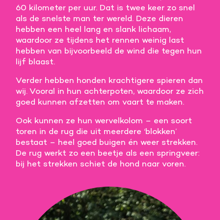
60 kilometer per uur. Dat is twee keer zo snel
Meer informatie
als de snelste man ter wereld. Deze dieren
hebben een heel lang en slank lichaam,
Alle cookies accepteren
waardoor ze tijdens het rennen weinig last
hebben van bijvoorbeeld de wind die tegen hun
lijf blaast.
Voorkeuren opslaan
Verder hebben honden krachtigere spieren dan
wij. Vooral in hun achterpoten, waardoor ze zich
goed kunnen afzetten om vaart te maken.
Ook kunnen ze hun wervelkolom – een soort
toren in de rug die uit meerdere ‘blokken’
bestaat – heel goed buigen én weer strekken.
De rug werkt zo een beetje als een springveer:
bij het strekken schiet de hond naar voren.