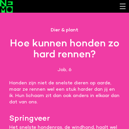
Functionele cookies
Dier & plant
Noodzakelijk om de website laten werken.
Hoe kunnen honden zo
Cookies van derde partijen
hard rennen?
Noodzakelijk om content van externe bronnen te
bekijken.
Job, 6
Analystische cookies
Analyseert het websitegebruik en helpt de website
Honden zijn niet de snelste dieren op aarde,
verbeteren.
maar ze rennen wel een stuk harder dan jij en
ik. Hun lichaam zit dan ook anders in elkaar dan
Marketing cookies
dat van ons.
Verzamelt informatie over de klantreis.
Springveer
Deze website maakt gebruik van cookies. Pas hier
je voorkeuren aan.
Het snelste hondenras, de windhond, haalt wel