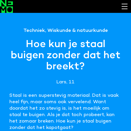
Functionele cookies
Techniek, Wiskunde & natuurkunde
Noodzakelijk om de website laten werken.
Hoe kun je staal
Cookies van derde partijen
buigen zonder dat het
Noodzakelijk om content van externe bronnen te
bekijken.
breekt?
Analystische cookies
Analyseert het websitegebruik en helpt de website
Lars, 11
verbeteren.
Staal is een superstevig materiaal. Dat is vaak
Marketing cookies
heel fijn, maar soms ook vervelend. Want
Verzamelt informatie over de klantreis.
doordat het zo stevig is, is het moeilijk om
staal te buigen. Als je dat toch probeert, kan
het zomaar breken. Hoe kun je staal buigen
Deze website maakt gebruik van cookies. Pas hier
zonder dat het kapotgaat?
je voorkeuren aan.