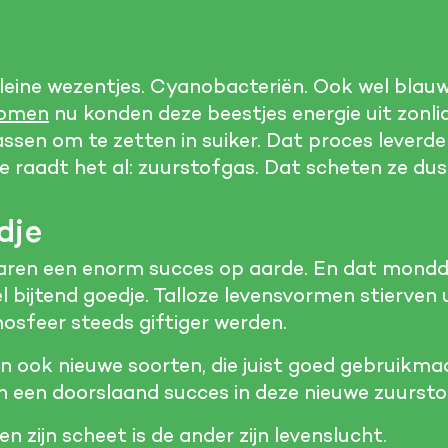
leine wezentjes. Cyanobacteriën. Ook wel blau
omen
nu konden deze beestjes energie uit zonl
ssen om te zetten in suiker. Dat proces leverde
 raadt het al: zuurstofgas. Dat scheten ze dus le
dje
ren een enorm succes op aarde. En dat mondde
l bijtend goedje. Talloze levensvormen stierven 
sfeer steeds giftiger werden.
 ook nieuwe soorten, die juist goed gebruikma
n een doorslaand succes in deze nieuwe zuurstof
en zijn scheet is de ander zijn levenslucht.