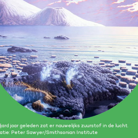
ljard jaar geleden zat er nauwelijks zuurstof in de lucht.
tratie: Peter Sawyer/Smithsonian Institute