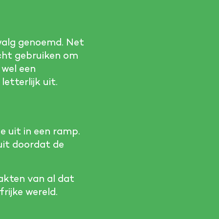
walg genoemd. Net
icht gebruiken om
 wel een
tterlijk uit.
 uit in een ramp.
uit doordat de
akten van al dat
rijke wereld.