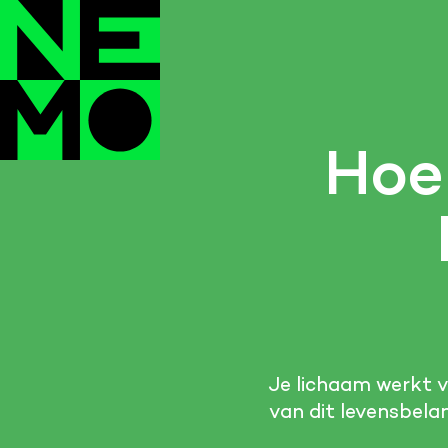
Hoe 
Je lichaam werkt v
van dit levensbela