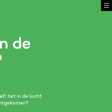
in de
?
lt het in de lucht
echtgekomen?