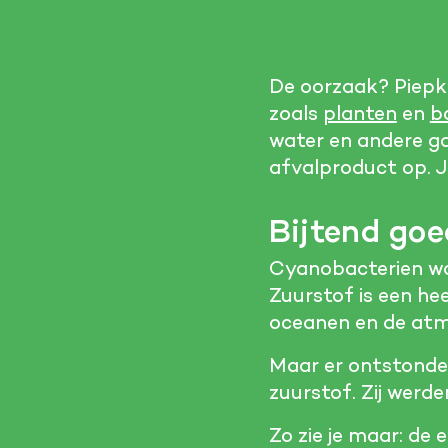
De oorzaak? Piepk
zoals
planten
en
b
water en andere ga
afvalproduct op. Je
Bijtend goe
Cyanobacterien wa
Zuurstof is een hee
oceanen en de atmo
Maar er ontstonden
zuurstof. Zij werde
Zo zie je maar: de e