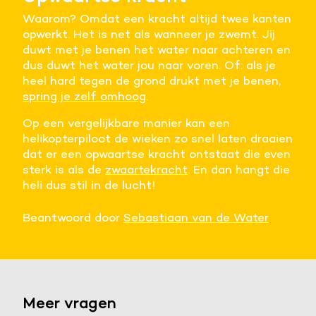
Waarom? Omdat een kracht altijd twee kanten
opwerkt. Het is net als wanneer je zwemt. Jij
duwt met je benen het water naar achteren en
dus duwt het water jou naar voren. Of: als je
heel hard tegen de grond drukt met je benen,
spring je zelf omhoog
.
Op een vergelijkbare manier kan een
helikopterpiloot de wieken zo snel laten draaien
dat er een opwaartse kracht ontstaat die even
sterk is als de
zwaartekracht
. En dan hangt die
heli dus stil in de lucht!
Beantwoord door
Sebastiaan van de Water
Meer vragen