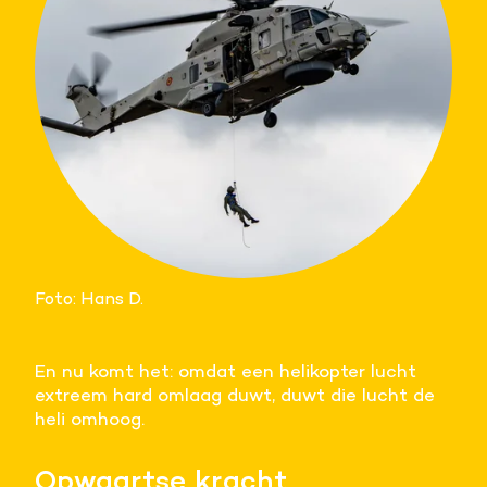
Foto: Hans D.
En nu komt het: omdat een helikopter lucht
extreem hard omlaag duwt, duwt die lucht de
heli omhoog.
Opwaartse kracht