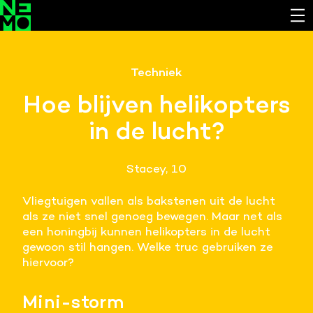
Functionele cookies
Techniek
Noodzakelijk om de website laten werken.
Hoe blijven helikopters
Cookies van derde partijen
in de lucht?
Noodzakelijk om content van externe bronnen te
bekijken.
Stacey, 10
Analystische cookies
Analyseert het websitegebruik en helpt de website
Vliegtuigen vallen als bakstenen uit de lucht
verbeteren.
als ze niet snel genoeg bewegen. Maar net als
een honingbij kunnen helikopters in de lucht
Marketing cookies
gewoon stil hangen. Welke truc gebruiken ze
Verzamelt informatie over de klantreis.
hiervoor?
Deze website maakt gebruik van cookies. Pas hier
Mini-storm
je voorkeuren aan.