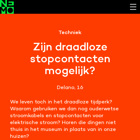
Functionele cookies
Techniek
Noodzakelijk om de website laten werken.
Zijn draadloze
Cookies van derde partijen
stopcontacten
Noodzakelijk om content van externe bronnen te
bekijken.
mogelijk?
Analystische cookies
Analyseert het websitegebruik en helpt de website
Delano, 16
verbeteren.
We leven toch in het draadloze tijdperk?
Marketing cookies
Waarom gebruiken we dan nog ouderwetse
Verzamelt informatie over de klantreis.
stroomkabels en stopcontacten voor
elektrische stroom? Horen die dingen niet
thuis in het museum in plaats van in onze
Deze website maakt gebruik van cookies. Pas hier
huizen?
je voorkeuren aan.