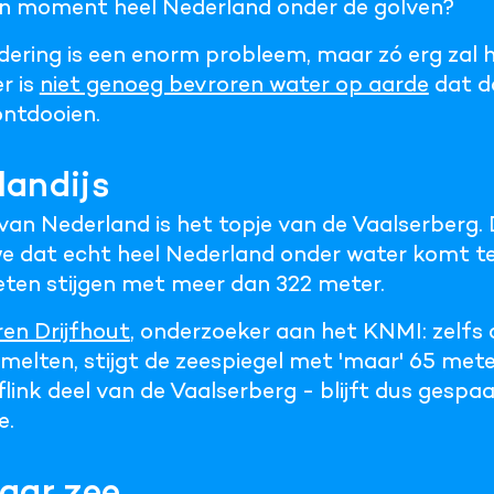
n moment heel Nederland onder de golven?
ering is een enorm probleem, maar zó erg zal h
r is
niet genoeg bevroren water op aarde
dat do
ntdooien.
landijs
an Nederland is het topje van de Vaalserberg. 
we dat echt heel Nederland onder water komt te
eten stijgen met meer dan 322 meter.
en Drijfhout
, onderzoeker aan het KNMI: zelfs al
smelten, stijgt de zeespiegel met 'maar' 65 mete
n flink deel van de Vaalserberg - blijft dus gesp
e.
aar zee