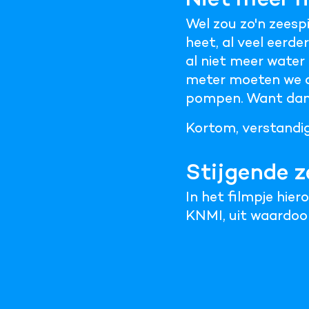
Wel zou zo'n zees
heet, al veel eerd
al niet meer water i
meter moeten we al
pompen. Want dan s
Kortom, verstandig
Stijgende z
In het filmpje hier
KNMI, uit waardoor 