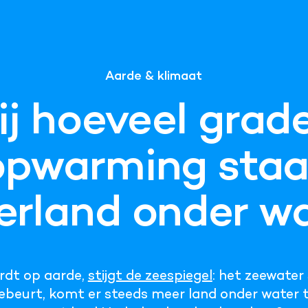
Aarde & klimaat
ij hoeveel grad
opwarming staa
rland onder w
rdt op aarde,
stijgt de zeespiegel
: het zeewater
gebeurt, komt er steeds meer land onder water t