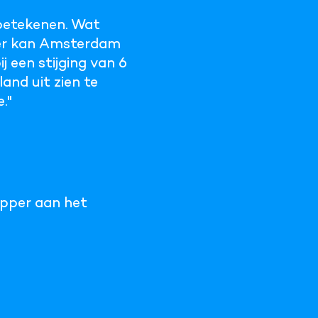
 betekenen. Wat
eter kan Amsterdam
j een stijging van 6
and uit zien te
."
pper aan het