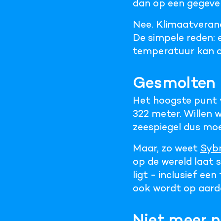
dan op een gegeve
Nee. Klimaatverand
De simpele reden: e
temperatuur kan o
Gesmolten 
Het hoogste punt v
322 meter. Willen 
zeespiegel dus mo
Maar, zo weet
Sybr
op de wereld laat 
ligt - inclusief ee
ook wordt op aard
Niet meer n