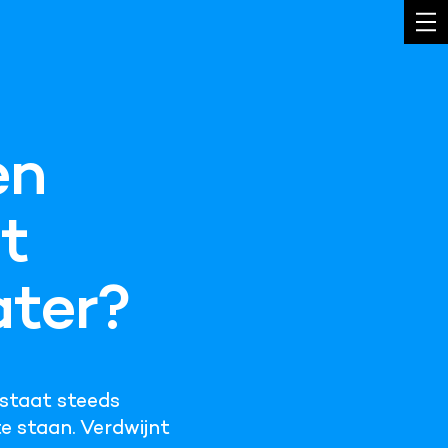
en
t
ater?
 staat steeds
e staan. Verdwijnt