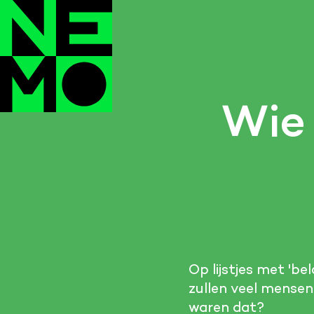
Wie 
Op lijstjes met 'be
zullen veel mensen
waren dat?