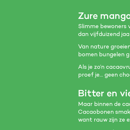
Zure mang
Slimme bewoners 
dan vijfduizend jaa
Van nature groeie
bomen bungelen gro
Als je zo’n cacaov
proef je… geen cho
Bitter en vi
Maar binnen de ca
Cacaobonen smaken 
want rauw zijn ze e