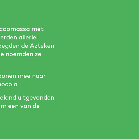
cacaomassa met
rden allerlei
voegden de Azteken
kje noemden ze
obonen mee naar
hocola.
eland uitgevonden.
dam een van de