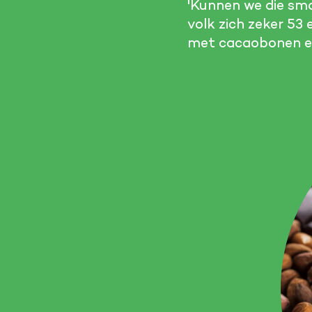
'Kunnen we die sm
volk zich zeker 5
met cacaobonen en