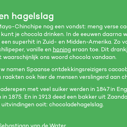
en hagelslag
Mayo-Chinchipe nog een vondst: meng verse 
 kunt je chocola drinken. In de eeuwen daarna we
 een superhit in Zuid- en Midden-Amerika. Zo 
ilipeper, vanille en
honing
eraan toe. Dit dran
t waarschijnlijk ons woord chocola vandaan.
euw namen Spaanse ontdekkingsreizigers caca
 raakten ook hier de mensen verslingerd aan c
derepen met veel suiker werden in 1847 in Eng
 in 1875. En in 1913 deed een bakker uit Zaan
uitvindingen ooit: chocoladehagelslag.
Sebastiaan van de Water