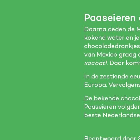
Paaseieren 
Daarna deden de 
kokend water en je
chocoladedrankjes
van Mexico graag ch
xocoatl
. Daar kom
In de zestiende e
Europa. Vervolgens
De bekende chocola
Paaseieren volgden
beste Nederlandse 
Beantwoord door