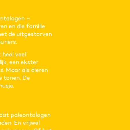
ontologen –
en en die familie
met de uitgestorven
riërs.
 heel veel
ijk, een ekster
s. Maar als dieren
e tonen. De
usje.
rdat paleontologen
den. En vrijwel