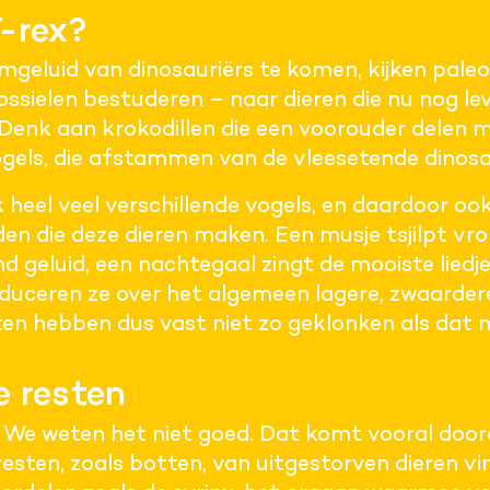
T-rex?
geluid van dinosauriërs te komen, kijken pale
ssielen bestuderen – naar dieren die nu nog lev
. Denk aan krokodillen die een voorouder delen 
gels, die afstammen van de vleesetende dinosau
jk heel veel verschillende vogels, en daardoor ook
den die deze dieren maken. Een musje tsjilpt vrol
 geluid, een nachtegaal zingt de mooiste liedje
duceren ze over het algemeen lagere, zwaarder
en hebben dus vast niet zo geklonken als dat m
e resten
 We weten het niet goed. Dat komt vooral doo
esten, zoals botten, van uitgestorven dieren vin