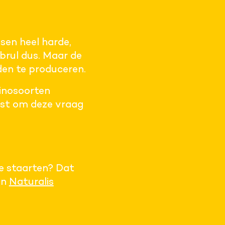
en heel harde,
brul dus. Maar de
den te produceren.
dinosoorten
est om deze vraag
e staarten? Dat
en
Naturalis