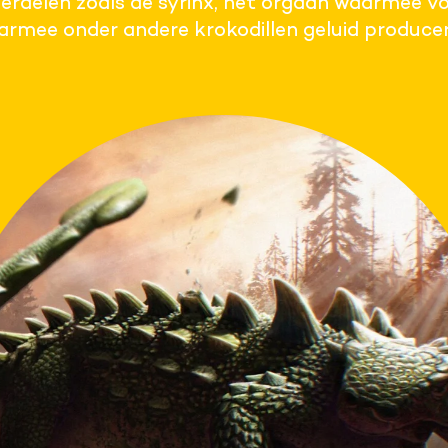
erdelen zoals de syrinx, het orgaan waarmee vo
rmee onder andere krokodillen geluid producer