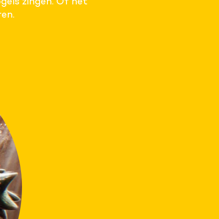
gels zingen. Of het
en.