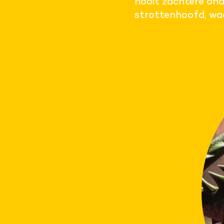
nooit zachtere ond
strottenhoofd, waa