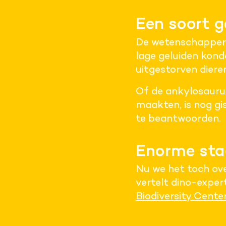
Een soort g
De wetenschappers
lage geluiden kond
uitgestorven diere
Of de ankylosaurus
maakten, is nog g
te beantwoorden.
Enorme sta
Nu we het toch ov
vertelt dino-exper
Biodiversity Cente