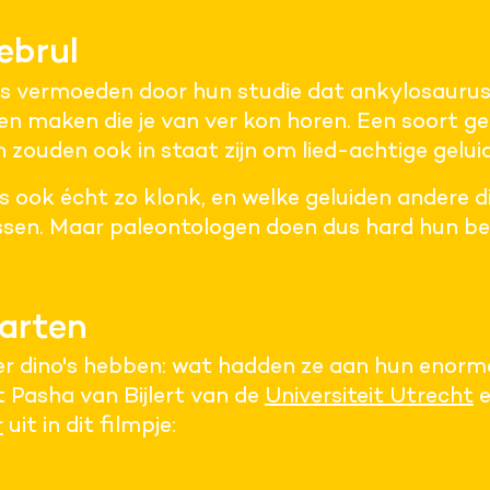
ebrul
 vermoeden door hun studie dat ankylosauruss
en maken die je van ver kon horen. Een soort ge
n zouden ook in staat zijn om lied-achtige gelui
 ook écht zo klonk, en welke geluiden andere 
issen. Maar paleontologen doen dus hard hun b
arten
er dino's hebben: wat hadden ze aan hun enorm
t Pasha van Bijlert van de
Universiteit Utrecht
r
uit in dit filmpje: