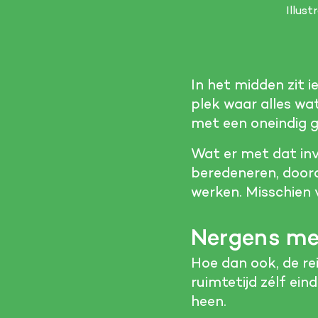
Illus
In het midden zit i
plek waar alles wa
met een oneindig gr
Wat er met dat inv
beredeneren, doord
werken. Misschien 
Nergens me
Hoe dan ook, de rei
ruimtetijd zélf ein
heen.