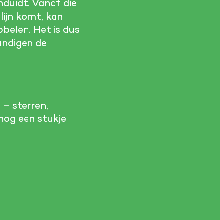
duidt. Vanaf die
 lijn komt, kan
belen. Het is dus
undigen de
 – sterren,
 nog een stukje