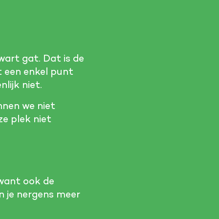
zwart gat. Dat is de
t een enkel punt
lijk niet.
nnen we niet
e plek niet
, want ook de
un je nergens meer