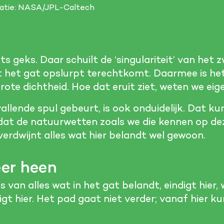
tratie: NASA/JPL-Caltech
ets geks. Daar schuilt de ‘singulariteit’ van het 
t het gat opslurpt terechtkomt. Daarmee is he
ote dichtheid. Hoe dat eruit ziet, weten we eigen
allende spul gebeurt, is ook onduidelijk. Dat ku
at de natuurwetten zoals we die kennen op dez
verdwijnt alles wat hier belandt wel gewoon.
er heen
s van alles wat in het gat belandt, eindigt hier
digt hier. Het pad gaat niet verder; vanaf hier k