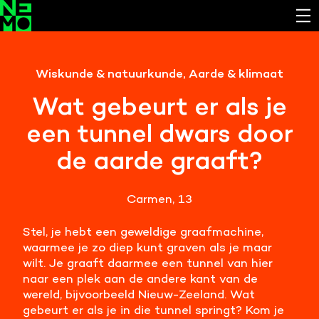
Functionele cookies
Wiskunde & natuurkunde, Aarde & klimaat
Noodzakelijk om de website laten werken.
Wat gebeurt er als je
Cookies van derde partijen
een tunnel dwars door
Noodzakelijk om content van externe bronnen te
bekijken.
de aarde graaft?
Analystische cookies
Analyseert het websitegebruik en helpt de website
Carmen, 13
verbeteren.
Stel, je hebt een geweldige graafmachine,
Marketing cookies
waarmee je zo diep kunt graven als je maar
Verzamelt informatie over de klantreis.
wilt. Je graaft daarmee een tunnel van hier
naar een plek aan de andere kant van de
wereld, bijvoorbeeld Nieuw-Zeeland. Wat
Deze website maakt gebruik van cookies. Pas hier
gebeurt er als je in die tunnel springt? Kom je
je voorkeuren aan.