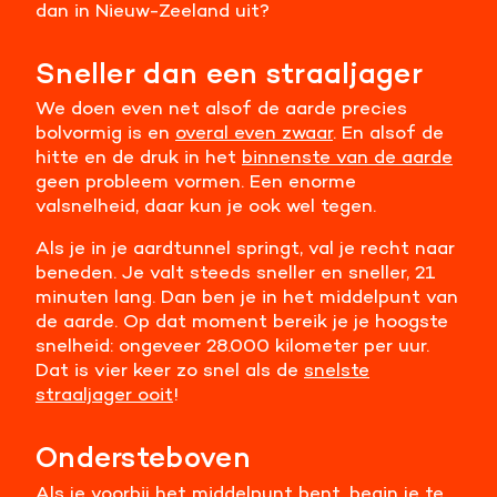
dan in Nieuw-Zeeland uit?
Meer informatie
Sneller dan een straaljager
Alle cookies accepteren
We doen even net alsof de aarde precies
bolvormig is en
overal even zwaar
. En alsof de
Voorkeuren opslaan
hitte en de druk in het
binnenste van de aarde
geen probleem vormen. Een enorme
valsnelheid, daar kun je ook wel tegen.
Als je in je aardtunnel springt, val je recht naar
beneden. Je valt steeds sneller en sneller, 21
minuten lang. Dan ben je in het middelpunt van
de aarde. Op dat moment bereik je je hoogste
snelheid: ongeveer 28.000 kilometer per uur.
Dat is vier keer zo snel als de
snelste
straaljager ooit
!
Ondersteboven
Als je voorbij het middelpunt bent, begin je te