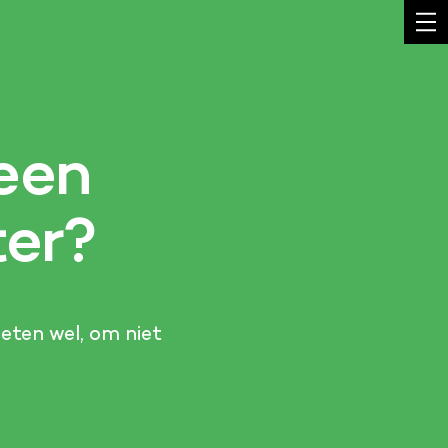
een
ter?
oeten wel, om niet