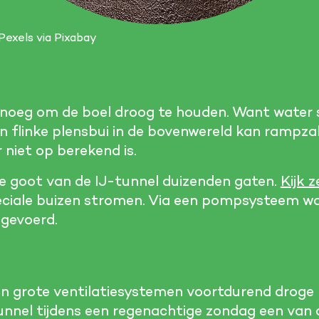
 Pexels via Pixabay
enoeg om de boel droog te houden. Want water 
en flinke plensbui in de bovenwereld kan rampza
 niet op berekend is.
e goot van de IJ-tunnel duizenden gaten.
Kijk z
peciale buizen stromen. Via een pompsysteem w
fgevoerd.
t
 grote ventilatiesystemen voortdurend droge l
-tunnel tijdens een regenachtige zondag een va