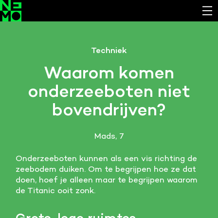
Functionele cookies
Techniek
Noodzakelijk om de website laten werken.
Waarom komen
Cookies van derde partijen
onderzeeboten niet
Noodzakelijk om content van externe bronnen te
bekijken.
bovendrijven?
Analystische cookies
Analyseert het websitegebruik en helpt de website
Mads, 7
verbeteren.
Onderzeeboten kunnen als een vis richting de
Marketing cookies
zeebodem duiken. Om te begrijpen hoe ze dat
Verzamelt informatie over de klantreis.
doen, hoef je alleen maar te begrijpen waarom
de Titanic ooit zonk.
Deze website maakt gebruik van cookies. Pas hier
je voorkeuren aan.
Grote, lege ruimtes