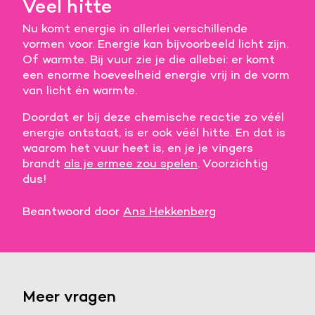
Veel hitte
Nu komt energie in allerlei verschillende
vormen voor. Energie kan bijvoorbeeld licht zijn.
Of warmte. Bij vuur zie je die allebei: er komt
een enorme hoeveelheid energie vrij in de vorm
van licht én warmte.
Doordat er bij deze chemische reactie zo véél
energie ontstaat, is er ook véél hitte. En dat is
waarom het vuur heet is, en je je vingers
brandt
als je ermee zou spelen
. Voorzichtig
dus!
Beantwoord door
Ans Hekkenberg
Meer vragen