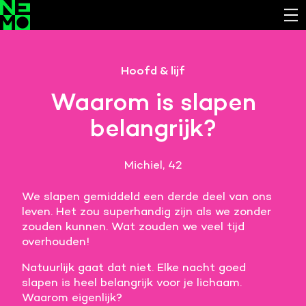
Functionele cookies
Hoofd & lijf
Noodzakelijk om de website laten werken.
Waarom is slapen
Cookies van derde partijen
belangrijk?
Noodzakelijk om content van externe bronnen te
bekijken.
Michiel, 42
Analystische cookies
Analyseert het websitegebruik en helpt de website
We slapen gemiddeld een derde deel van ons
verbeteren.
leven. Het zou superhandig zijn als we zonder
zouden kunnen. Wat zouden we veel tijd
Marketing cookies
overhouden!
Verzamelt informatie over de klantreis.
Natuurlijk gaat dat niet. Elke nacht goed
slapen is heel belangrijk voor je lichaam.
Deze website maakt gebruik van cookies. Pas hier
Waarom eigenlijk?
je voorkeuren aan.