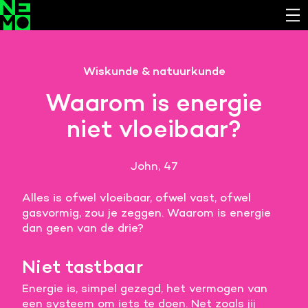
Functionele cookies
Wiskunde & natuurkunde
Noodzakelijk om de website laten werken.
Waarom is energie
Cookies van derde partijen
niet vloeibaar?
Noodzakelijk om content van externe bronnen te
bekijken.
John, 47
Analystische cookies
Analyseert het websitegebruik en helpt de website
Alles is ofwel vloeibaar, ofwel vast, ofwel
verbeteren.
gasvormig, zou je zeggen. Waarom is energie
dan geen van de drie?
Marketing cookies
Verzamelt informatie over de klantreis.
Niet tastbaar
Deze website maakt gebruik van cookies. Pas hier
Energie is, simpel gezegd, het vermogen van
je voorkeuren aan.
een systeem om iets te doen. Net zoals jij