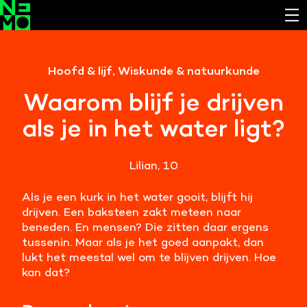
Functionele cookies
Hoofd & lijf, Wiskunde & natuurkunde
Noodzakelijk om de website laten werken.
Waarom blijf je drijven
Cookies van derde partijen
als je in het water ligt?
Noodzakelijk om content van externe bronnen te
bekijken.
Lilian, 10
Analystische cookies
Analyseert het websitegebruik en helpt de website
Als je een kurk in het water gooit, blijft hij
verbeteren.
drijven. Een baksteen zakt meteen naar
beneden. En mensen? Die zitten daar ergens
Marketing cookies
tussenin. Maar als je het goed aanpakt, dan
Verzamelt informatie over de klantreis.
lukt het meestal wel om te blijven drijven. Hoe
kan dat?
Deze website maakt gebruik van cookies. Pas hier
je voorkeuren aan.