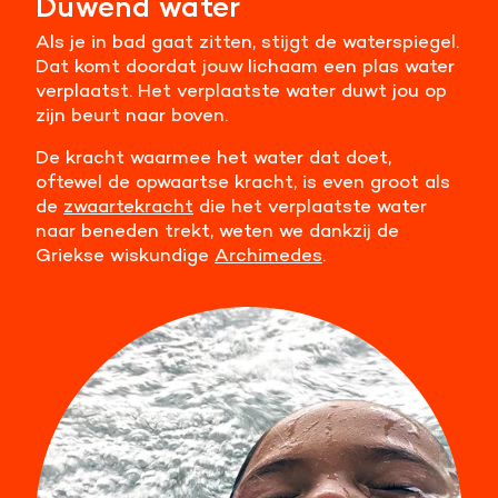
Duwend water
Meer informatie
Als je in bad gaat zitten, stijgt de waterspiegel.
Dat komt doordat jouw lichaam een plas water
Alle cookies accepteren
verplaatst. Het verplaatste water duwt jou op
zijn beurt naar boven.
Voorkeuren opslaan
De kracht waarmee het water dat doet,
oftewel de opwaartse kracht, is even groot als
de
zwaartekracht
die het verplaatste water
naar beneden trekt, weten we dankzij de
Griekse wiskundige
Archimedes
.