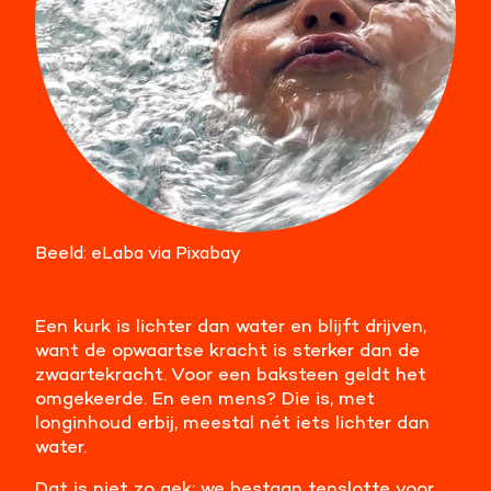
Beeld: eLaba via Pixabay
Een kurk is lichter dan water en blijft drijven,
want de opwaartse kracht is sterker dan de
zwaartekracht. Voor een baksteen geldt het
omgekeerde. En een mens? Die is, met
longinhoud erbij, meestal nét iets lichter dan
water.
Dat is niet zo gek: we bestaan tenslotte voor