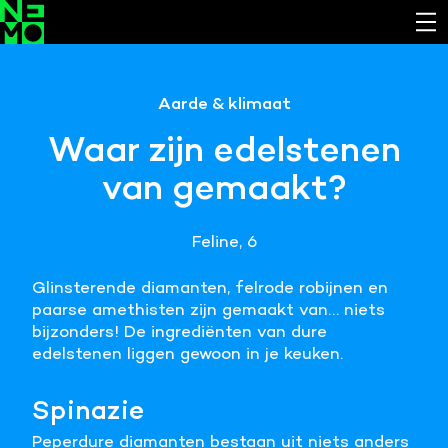
Functionele cookies
Aarde & klimaat
Noodzakelijk om de website laten werken.
Waar zijn edelstenen
Cookies van derde partijen
van gemaakt?
Noodzakelijk om content van externe bronnen te
bekijken.
Feline, 6
Analystische cookies
Analyseert het websitegebruik en helpt de website
Glinsterende diamanten, felrode robijnen en
verbeteren.
paarse amethisten zijn gemaakt van… niets
bijzonders! De ingrediënten van dure
Marketing cookies
edelstenen liggen gewoon in je keuken.
Verzamelt informatie over de klantreis.
Spinazie
Deze website maakt gebruik van cookies. Pas hier
je voorkeuren aan.
Peperdure diamanten bestaan uit niets anders