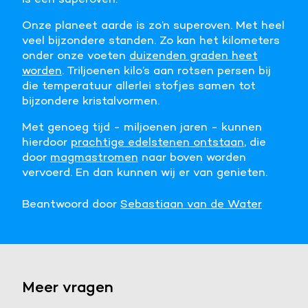
Onze planeet aarde is zo’n superoven. Met heel
veel bijzondere standen. Zo kan het kilometers
onder onze voeten
duizenden graden heet
worden
. Triljoenen kilo’s aan rotsen persen bij
die temperatuur allerlei stofjes samen tot
bijzondere kristalvormen.
Met genoeg tijd - miljoenen jaren - kunnen
hierdoor
prachtige edelstenen ontstaan
, die
door
magmastromen
naar boven worden
vervoerd. En dan kunnen wij er van genieten.
Beantwoord door
Sebastiaan van de Water
Meer vragen