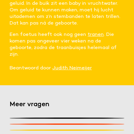
geluid. In de buik zit een baby in vruchtwater.
Om geluid te kunnen maken, moet hij lucht
uitademen om z’n stembanden te laten trillen.
Dat kan pas ná de geboorte.
Een foetus heeft ook nog geen
tranen
. Die
komen pas ongeveer vier weken na de
geboorte, zodra de traanbuisjes helemaal af
zijn.
Beantwoord door
Judith Neimeijer
Meer vragen
Stel een vraag
Wat ziet een baby in de buik?