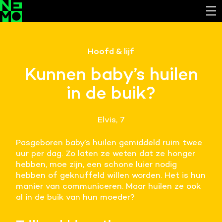
Functionele cookies
Hoofd & lijf
Noodzakelijk om de website laten werken.
Kunnen baby’s huilen
Cookies van derde partijen
in de buik?
Noodzakelijk om content van externe bronnen te
bekijken.
Elvis, 7
Analystische cookies
Analyseert het websitegebruik en helpt de website
Pasgeboren baby’s huilen gemiddeld ruim twee
verbeteren.
uur per dag. Zo laten ze weten dat ze honger
hebben, moe zijn, een schone luier nodig
Marketing cookies
hebben of geknuffeld willen worden. Het is hun
Verzamelt informatie over de klantreis.
manier van communiceren. Maar huilen ze ook
al in de buik van hun moeder?
Deze website maakt gebruik van cookies. Pas hier
je voorkeuren aan.