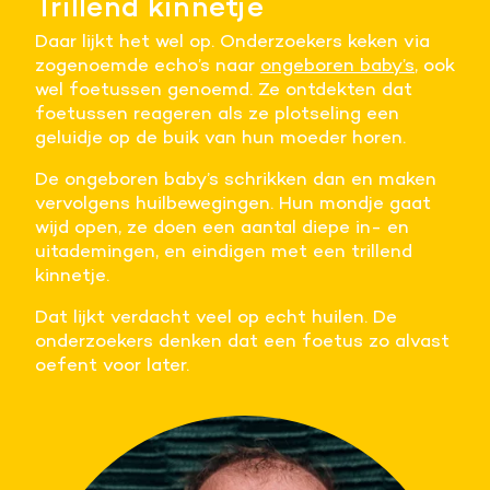
Trillend kinnetje
Meer informatie
Daar lijkt het wel op. Onderzoekers keken via
zogenoemde echo’s naar
ongeboren baby’s
, ook
Alle cookies accepteren
wel foetussen genoemd. Ze ontdekten dat
foetussen reageren als ze plotseling een
geluidje op de buik van hun moeder horen.
Voorkeuren opslaan
De ongeboren baby’s schrikken dan en maken
vervolgens huilbewegingen. Hun mondje gaat
wijd open, ze doen een aantal diepe in- en
uitademingen, en eindigen met een trillend
kinnetje.
Dat lijkt verdacht veel op echt huilen. De
onderzoekers denken dat een foetus zo alvast
oefent voor later.